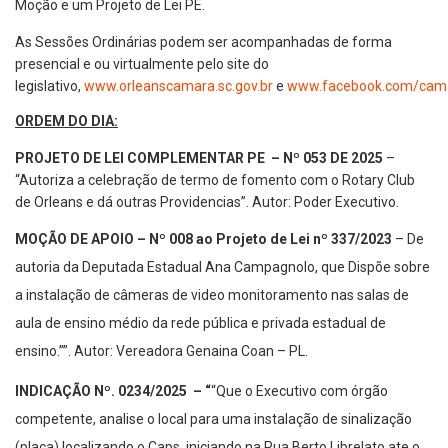
Moção e um Projeto de Lei PE.
As Sessões Ordinárias podem ser acompanhadas de forma
presencial e ou virtualmente pelo site do
legislativo,
www.orleanscamara.sc.gov.br
e
www.facebook.com/cama
ORDEM DO DIA:
PROJETO DE LEI COMPLEMENTAR PE – Nº 053 DE 2025
–
“Autoriza a celebração de termo de fomento com o Rotary Club
de Orleans e dá outras Providencias”. Autor: Poder Executivo.
MOÇÃO DE APOIO –
Nº
008 ao Projeto de Lei nº 337/2023
– De
autoria da Deputada Estadual Ana Campagnolo, que Dispõe sobre
a instalação de câmeras de video monitoramento nas salas de
aula de ensino médio da rede pública e privada estadual de
ensino.””. Autor: Vereadora Genaina Coan – PL.
INDICAÇÃO Nº. 0234/2025
– “
“Que o Executivo com órgão
competente, analise o local para uma instalação de sinalização
(placa) localizando o Caps, iniciando na Rua Berto Librelato ate o