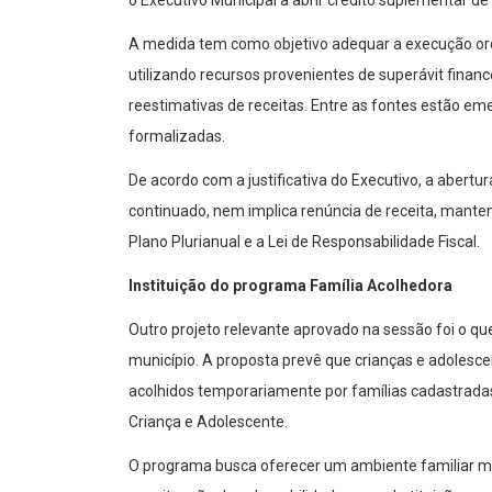
o Executivo Municipal a abrir crédito suplementar d
A medida tem como objetivo adequar a execução orç
utilizando recursos provenientes de superávit financ
reestimativas de receitas. Entre as fontes estão em
formalizadas.
De acordo com a justificativa do Executivo, a abertu
continuado, nem implica renúncia de receita, manten
Plano Plurianual e a Lei de Responsabilidade Fiscal.
Instituição do programa Família Acolhedora
Outro projeto relevante aprovado na sessão foi o qu
município. A proposta prevê que crianças e adolescen
acolhidos temporariamente por famílias cadastradas
Criança e Adolescente.
O programa busca oferecer um ambiente familiar m