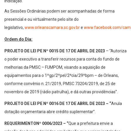
Indicação.
As Sessões Ordinárias podem ser acompanhadas de forma
presencial e ou virtualmente pelo site do
legislativo,
www.orleanscamara.sc.gov.br
e
www.facebook.com/cama
Ordem do Dia:
PROJETO DE LEI PE Nº 0015 DE 17 DE ABRIL DE 2023
– “Autoriza
o poder executivo a transferir recursos para conta do fundo de
melhorias da PMSC – FUMPOM, visando a aquisição de
equipamentos para o 1ºgp/2ºpel/2ªcia/29ºbpm – de Orleans,
conforme convênio n. 21/2019, PMSC 73204/2019, de 25 de
novembro de 2019 (rádio patrulha), e dá outras providências”.
PROJETO DE LEI PE Nº 0016 DE 17 DE ABRIL DE 2023 – “
Anula
dotação orçamentaria abre crédito suplementar”.
REQUERIMENTO
Nº 0006/2023 – “
Que a prefeitura envie a