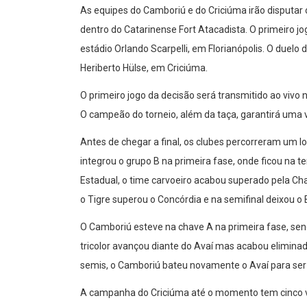
As equipes do Camboriú e do Criciúma irão disputar o
dentro do Catarinense Fort Atacadista. O primeiro jo
estádio Orlando Scarpelli, em Florianópolis. O duelo 
Heriberto Hülse, em Criciúma.
O primeiro jogo da decisão será transmitido ao vivo
O campeão do torneio, além da taça, garantirá uma 
Antes de chegar a final, os clubes percorreram um l
integrou o grupo B na primeira fase, onde ficou na t
Estadual, o time carvoeiro acabou superado pela Cha
o Tigre superou o Concórdia e na semifinal deixou o
O Camboriú esteve na chave A na primeira fase, send
tricolor avançou diante do Avaí mas acabou eliminad
semis, o Camboriú bateu novamente o Avaí para ser f
A campanha do Criciúma até o momento tem cinco vi