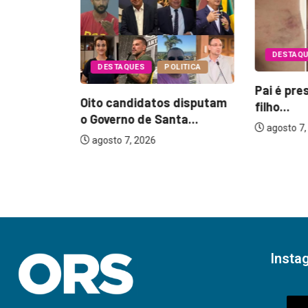
DESTAQ
DESTAQUES
POLITICA
Pai é pre
Oito candidatos disputam
filho...
EGURANÇA
o Governo de Santa...
agosto 7,
agosto 7, 2026
17 anos
...
Insta