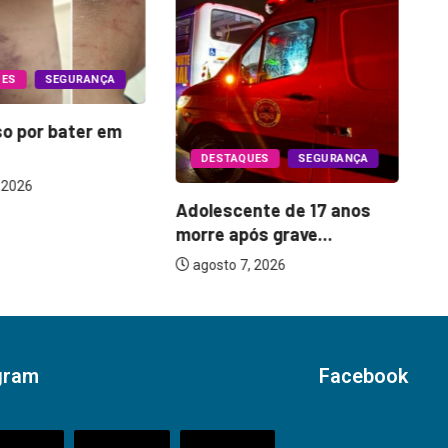
UES
SEGURANÇA
so por bater em
Oi
DESTAQUES
SEGURANÇA
o 
 2026
Adolescente de 17 anos
morre após grave...
agosto 7, 2026
gram
Facebook