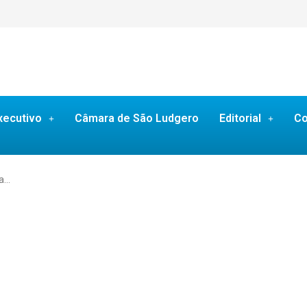
xecutivo
Câmara de São Ludgero
Editorial
Co
ma…