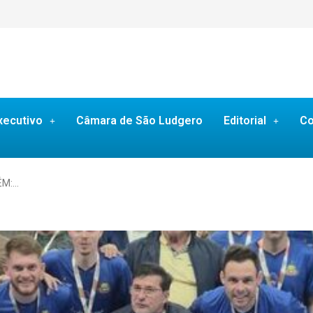
xecutivo
Câmara de São Ludgero
Editorial
Co
ÉM:…