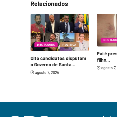
Relacionados
DESTAQ
DESTAQUES
POLITICA
Pai é pre
Oito candidatos disputam
filho...
EGURANÇA
o Governo de Santa...
agosto 7,
agosto 7, 2026
17 anos
...