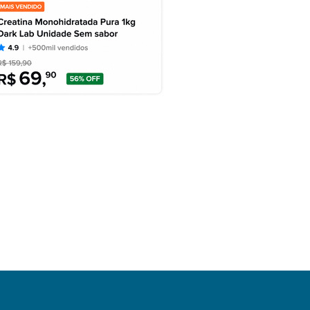
DESTAQUES
SEGURANÇA
DESTAQUES
POLITICA
Pai é preso por bater em
to candidatos disputam
filho...
Governo de Santa...
agosto 7, 2026
agosto 7, 2026