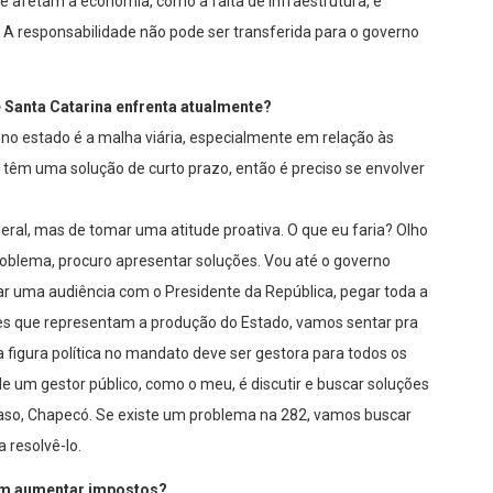
 afetam a economia, como a falta de infraestrutura, é
 A responsabilidade não pode ser transferida para o governo
 Santa Catarina enfrenta atualmente?
 no estado é a malha viária, especialmente em relação às
 têm uma solução de curto prazo, então é preciso se envolver
ral, mas de tomar uma atitude proativa. O que eu faria? Olho
roblema, procuro apresentar soluções. Vou até o governo
r uma audiência com o Presidente da República, pegar toda a
es que representam a produção do Estado, vamos sentar pra
 a figura política no mandato deve ser gestora para todos os
de um gestor público, como o meu, é discutir e buscar soluções
aso, Chapecó. Se existe um problema na 282, vamos buscar
a resolvê-lo.
em aumentar impostos?