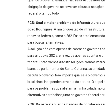
Quando o governo estadual não resolve questões que
obrigação do governo se envolver e buscar soluções.
federal o tempo todo.
RCN: Qual o maior problema de infraestrutura que
João Rodrigues
: A maior questão de infraestrutura
rodovias federais, como a 282. Esses problemas não
para buscar alternativas.
A solução não vem apenas de cobrar do governo fede
para a rodovia 282 e, em vez de apenas apontar o p
federal Então vamos discutir soluções. Vamos marca
bancada parlamentar de Santa Catarina, as entidad
discutir o governo. Não importa qual seja o governo,
brasileiros, independentemente do partido. O papel 
para os problemas que afetam a minha cidade, no c
alternativas e trabalhar junto ao governo federal par
RCN: Dá para atender demandas da população s