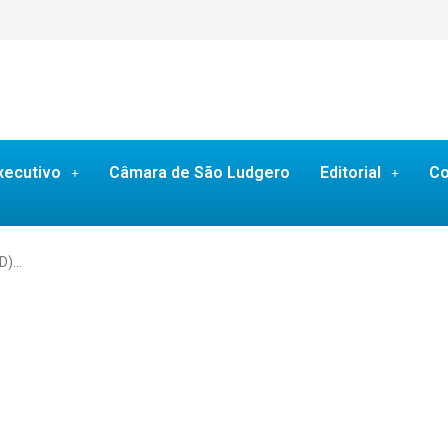
xecutivo
Câmara de São Ludgero
Editorial
Co
SD)…