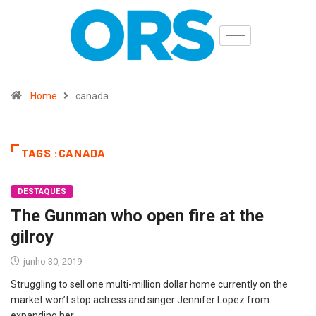
Home
canada
TAGS :CANADA
DESTAQUES
The Gunman who open fire at the
gilroy
junho 30, 2019
Struggling to sell one multi-million dollar home currently on the
market won’t stop actress and singer Jennifer Lopez from
expanding her