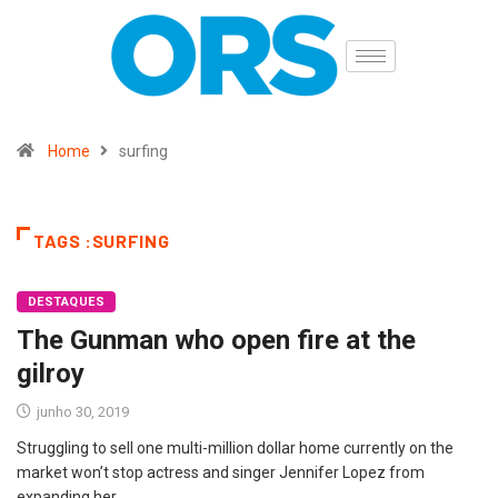
Home
surfing
TAGS :SURFING
DESTAQUES
The Gunman who open fire at the
gilroy
junho 30, 2019
Struggling to sell one multi-million dollar home currently on the
market won’t stop actress and singer Jennifer Lopez from
expanding her