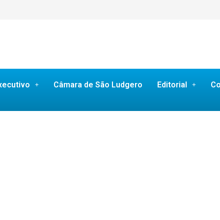
xecutivo
Câmara de São Ludgero
Editorial
Co