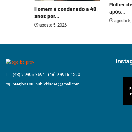
Mulher de
Homem é condenado a 40
após...
erido após
anos por...
minhão...
agosto 5,
agosto 5, 2026
Insta
(48) 9 9906-8594 - (48) 9 9916-1290
oregionalsul.publicidades@gmail.com
F
a