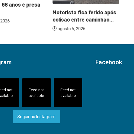
 68 anos é presa
H
Motorista fica ferido após
an
colisão entre caminhão...
 2026
agosto 5, 2026
gram
Facebook
eed not
Feed not
Feed not
vailable
available
available
Seguir no Instagram