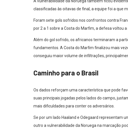
A vulnerabilidade da Noruega também ficou evident
classificadas às oitavas de final, a equipe foi a que 
Foram sete gols sofridos nos confrontos contra Franç
por 2 a 1 sobre a Costa do Marfim, a defesa voltou a
Além do gol sofrido, os africanos terminaram a par
fundamentos. A Costa do Marfim finalizou mais vezes
conseguiu maior volume de infiltrações, principalmen
Caminho para o Brasil
Os dados reforçam uma característica que pode favor
suas principais jogadas pelos lados do campo, jus
mais dificuldades para conter os adversários.
Se por um lado Haaland e Odegaard representam uma
outro a vulnerabilidade da Noruega na marcação pod