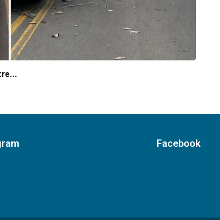
DES
Verea
re...
agost
gram
Facebook