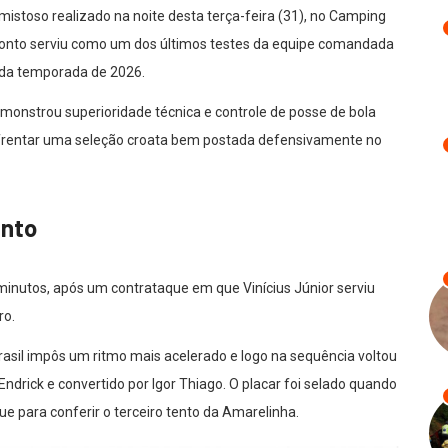
istoso realizado na noite desta terça-feira (31), no Camping
ronto serviu como um dos últimos testes da equipe comandada
s da temporada de 2026.
demonstrou superioridade técnica e controle de posse de bola
nfrentar uma seleção croata bem postada defensivamente no
ento
 minutos, após um contrataque em que Vinícius Júnior serviu
ro.
rasil impôs um ritmo mais acelerado e logo na sequência voltou
Endrick e convertido por Igor Thiago. O placar foi selado quando
 para conferir o terceiro tento da Amarelinha.