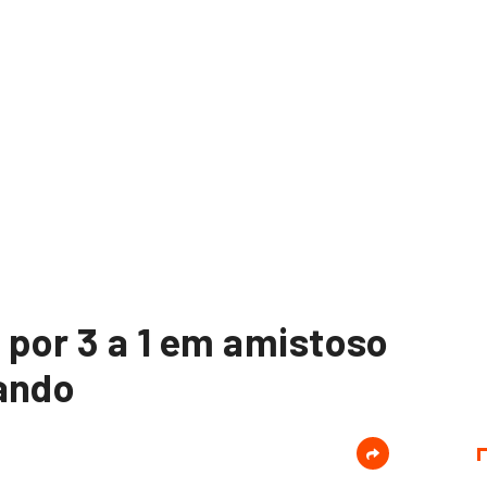
 por 3 a 1 em amistoso
ando