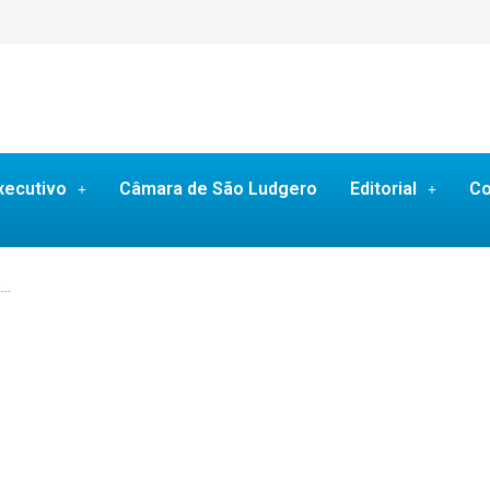
xecutivo
Câmara de São Ludgero
Editorial
Co
a…