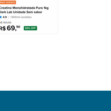
DESTAQUES
SEGURANÇA
Pai é preso por bater em
filho...
agosto 7, 2026
DESTAQUES
POLITICA
to candidatos disputam
Governo de Santa...
agosto 7, 2026