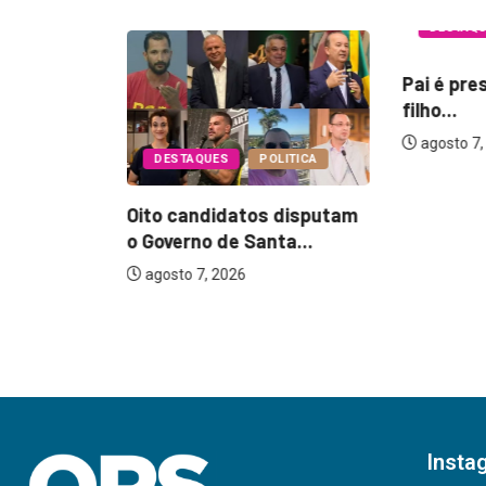
DESTAQ
Pai é pre
filho...
agosto 7,
DESTAQUES
POLITICA
Oito candidatos disputam
EGURANÇA
o Governo de Santa...
agosto 7, 2026
17 anos
...
Insta