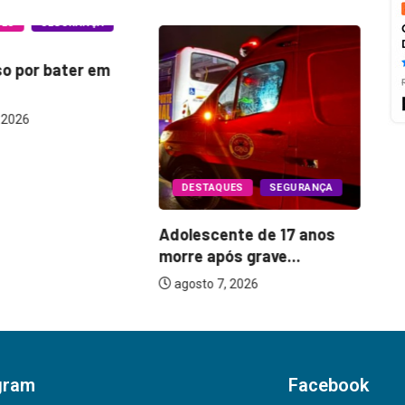
UES
SEGURANÇA
so por bater em
 2026
Oi
DESTAQUES
SEGURANÇA
o 
Adolescente de 17 anos
morre após grave...
agosto 7, 2026
gram
Facebook