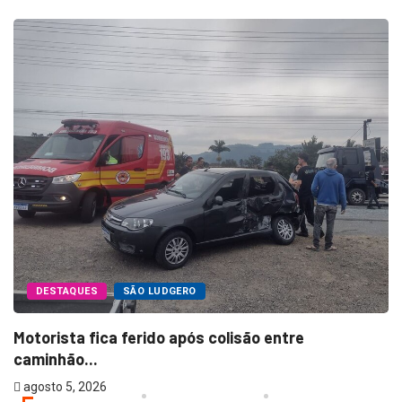
H
a
DESTAQUES
SÃO LUDGERO
Motorista fica ferido após colisão entre
caminhão...
agosto 5, 2026