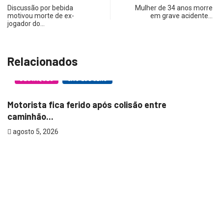
Discussão por bebida
Mulher de 34 anos morre
motivou morte de ex-
em grave acidente…
jogador do…
Relacionados
DESTAQUES
SÃO LUDGERO
Motorista fica ferido após colisão entre
H
caminhão...
a
agosto 5, 2026