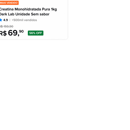
DESTAQUES
SEGURANÇA
QUES
POLITICA
Pai é preso por bater em
ndidatos disputam
filho...
o de Santa...
agosto 7, 2026
7, 2026