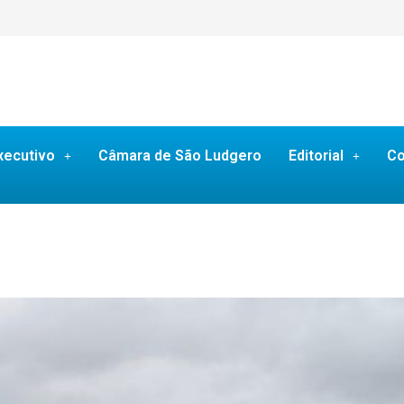
xecutivo
Câmara de São Ludgero
Editorial
Co