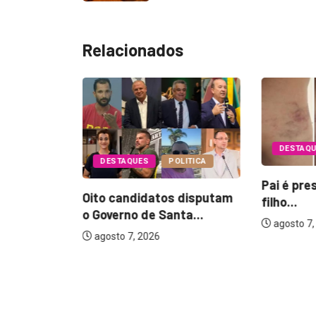
Relacionados
DESTAQUES
DESTAQUES
POLITICA
Pai é preso por
Oito candidatos disputam
filho...
ÇA
o Governo de Santa...
agosto 7, 2026
agosto 7, 2026
os