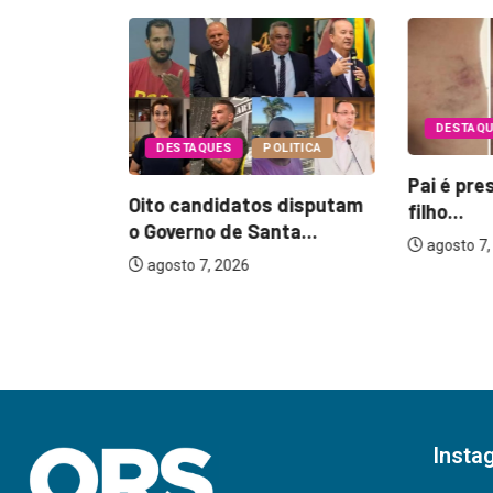
DESTAQ
DESTAQUES
POLITICA
Pai é pre
Oito candidatos disputam
filho...
EGURANÇA
o Governo de Santa...
agosto 7,
agosto 7, 2026
17 anos
...
Insta