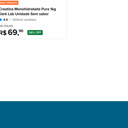
DESTAQUES
SEGURANÇA
DESTAQUES
POLITICA
Pai é preso por bater em
to candidatos disputam
filho...
Governo de Santa...
agosto 7, 2026
agosto 7, 2026