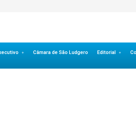
xecutivo
Câmara de São Ludgero
Editorial
Co