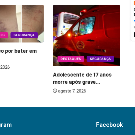
UES
SEGURANÇA
so por bater em
Oi
DESTAQUES
SEGURANÇA
o 
 2026
Adolescente de 17 anos
morre após grave...
agosto 7, 2026
gram
Facebook