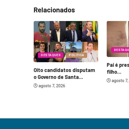
Relacionados
DESTAQ
DESTAQUES
POLITICA
Pai é pre
Oito candidatos disputam
filho...
EGURANÇA
o Governo de Santa...
agosto 7,
agosto 7, 2026
17 anos
...