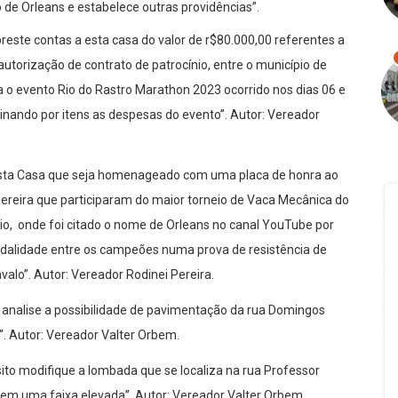
de Orleans e estabelece outras providências”.
reste contas a esta casa do valor de r$80.000,00 referentes a
 autorização de contrato de patrocínio, entre o município de
a o evento Rio do Rastro Marathon 2023 ocorrido nos dias 06 e
inando por itens as despesas do evento”. Autor: Vereador
desta Casa que seja homenageado com uma placa de honra ao
ereira que participaram do maior torneio de Vaca Mecânica do
aio, onde foi citado o nome de Orleans no canal YouTube por
odalidade entre os campeões numa prova de resistência de
lo”. Autor: Vereador Rodinei Pereira.
e analise a possibilidade de pavimentação da rua Domingos
”. Autor: Vereador Valter Orbem.
ito modifique a lombada que se localiza na rua Professor
em uma faixa elevada”. Autor: Vereador Valter Orbem.