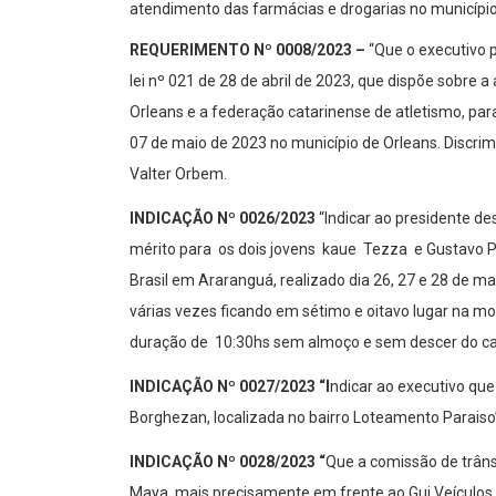
atendimento das farmácias e drogarias no município 
REQUERIMENTO Nº 0008/2023 –
“Que o executivo p
lei nº 021 de 28 de abril de 2023, que dispõe sobre a
Orleans e a federação catarinense de atletismo, par
07 de maio de 2023 no município de Orleans. Discrim
Valter Orbem.
INDICAÇÃO Nº 0026/2023
“Indicar ao presidente 
mérito para os dois jovens kaue Tezza e Gustavo P
Brasil em Araranguá, realizado dia 26, 27 e 28 de m
várias vezes ficando em sétimo e oitavo lugar na m
duração de 10:30hs sem almoço e sem descer do cava
INDICAÇÃO Nº 0027/2023
“I
ndicar ao executivo qu
Borghezan, localizada no bairro Loteamento Paraiso
INDICAÇÃO Nº 0028/2023
“
Que a comissão de trâns
Maya, mais precisamente em frente ao Gui Veículos 