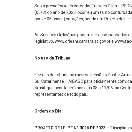
Sob a presidência do vereador Euclides Pilon – PSDB
(05/0) do ano de 2023, ocorreu um tanto conturbada.
houve 05 (cinco) votações, sendo um Projeto de Lei 
As Sessões Ordinárias podem ser acompanhadas de f
legislativo, www.orleanscamara.sc.gov.br e www.f
No uso da Tribuna
Fez uso da tribuna na mesma sessão o Pastor Artur 
Sul Catarinense – AIBASC para oficialmente convida
Brasil, que acontecerá nos dias 08 a 11/06, no Cent
representantes de todo país.
Ordem do Dia:
PROJETO DE LEI PE Nº 0026 DE 2023
– “Disciplina 