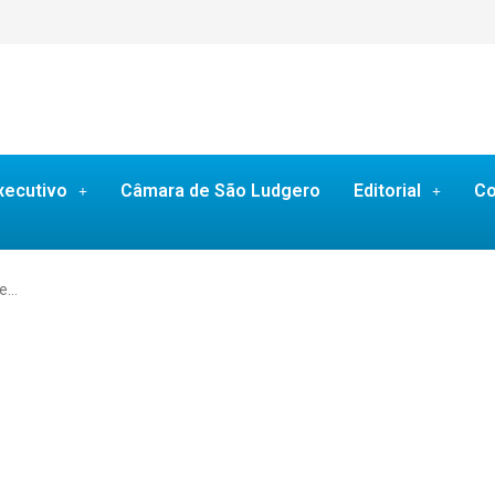
xecutivo
Câmara de São Ludgero
Editorial
Co
de…