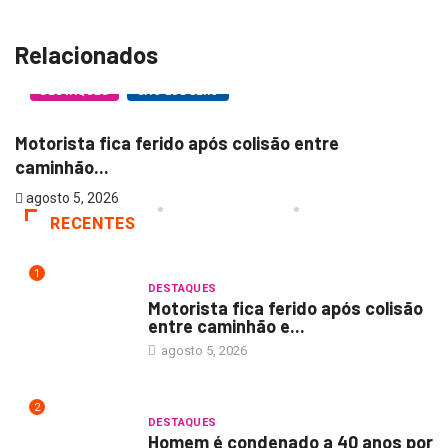
Relacionados
DESTAQUES
SÃO LUDGERO
Motorista fica ferido após colisão entre
H
caminhão...
a
agosto 5, 2026
RECENTES
1
DESTAQUES
Motorista fica ferido após colisão
entre caminhão e...
agosto 5, 2026
2
DESTAQUES
Homem é condenado a 40 anos por