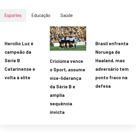
Esportes
Educação
Saúde
Hercílio Luz é
Brasil enfrenta
campeão da
Noruega de
Série B
Haaland, mas
Criciúma vence
Catarinense e
adversário tem
o Sport, assume
volta à elite
ponto fraco na
vice-liderança
defesa
da Série B e
amplia
sequência
invicta