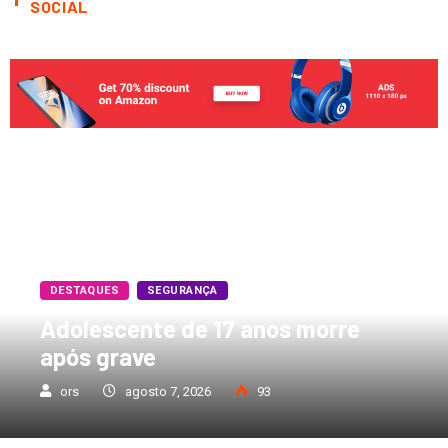
SOCIAL
DESTAQUES
SEGURANÇA
Adolescente de 17 anos morre
após grave
ors
agosto 7, 2026
93